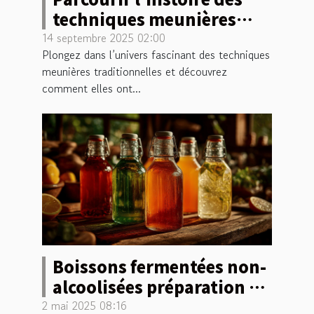
techniques meunières
traditionnelles
14 septembre 2025 02:00
Plongez dans l’univers fascinant des techniques
meunières traditionnelles et découvrez
comment elles ont...
Boissons fermentées non-
alcoolisées préparation et
vertus
2 mai 2025 08:16