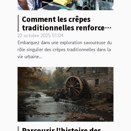
Comment les crêpes
traditionnelles renforcent
la convivialité urbaine ?
22 octobre 2025 01:04
Embarquez dans une exploration savoureuse du
rôle singulier des crêpes traditionnelles dans la
vie urbaine...
Parcourir l'histoire des