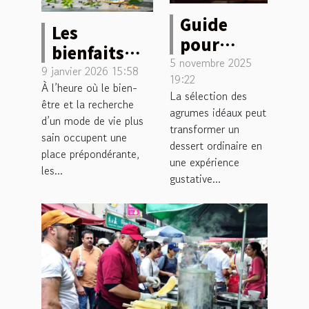
Guide
Les
pour
bienfaits
choisir les
5 novembre 2025
surprenants
9 janvier 2026 15:58
19:22
meilleurs
À l’heure où le bien-
des
La sélection des
agrumes
être et la recherche
spiritueux
agrumes idéaux peut
d’un mode de vie plus
pour vos
sans alcool
transformer un
sain occupent une
desserts
dessert ordinaire en
place prépondérante,
une expérience
les...
gustative...