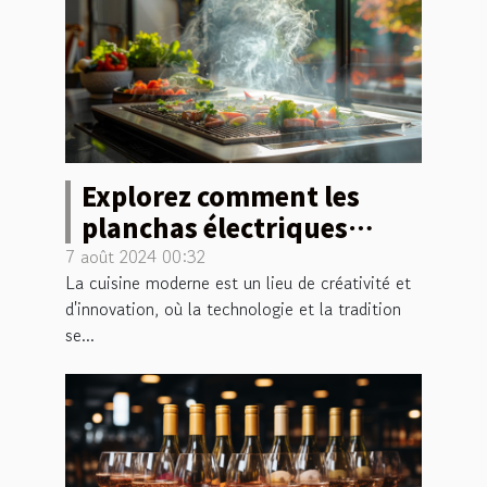
Explorez comment les
planchas électriques
transforment la cuisine
7 août 2024 00:32
La cuisine moderne est un lieu de créativité et
moderne
d'innovation, où la technologie et la tradition
se...