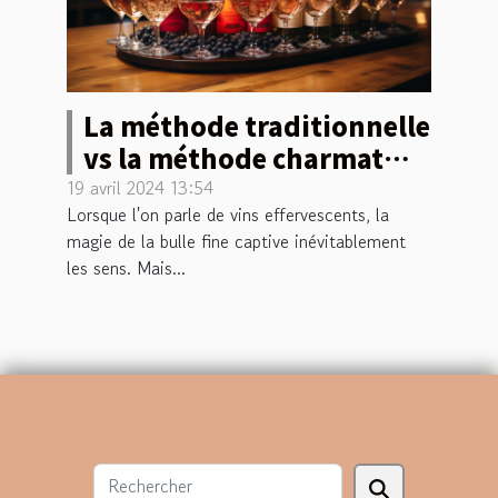
La méthode traditionnelle
vs la méthode charmat
pour les vins effervescents
19 avril 2024 13:54
Lorsque l'on parle de vins effervescents, la
magie de la bulle fine captive inévitablement
les sens. Mais...