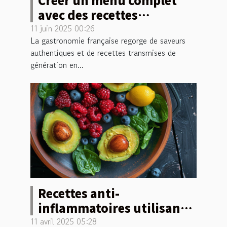
avec des recettes
françaises traditionnelles
11 juin 2025 00:26
La gastronomie française regorge de saveurs
authentiques et de recettes transmises de
génération en...
Recettes anti-
inflammatoires utilisant
des superaliments
11 avril 2025 05:28