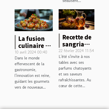
séduisent...
Recette de
La fusion
sangria
culinaire :
estivale
22 février 2024 11:54
Découverte
10 avril 2024 00:40
L'été s'invite à nos
avec un
Dans le monde
de recettes
tables avec ses
effervescent de la
twist
innovantes
parfums chatoyants
gastronomie,
provençal
mélangeant
et ses saveurs
l'innovation est reine,
tradition et
rafraîchissantes. Au
guidant les gourmets
cœur de cette...
exotisme
vers de nouveaux...
chez un
traiteur
nantais