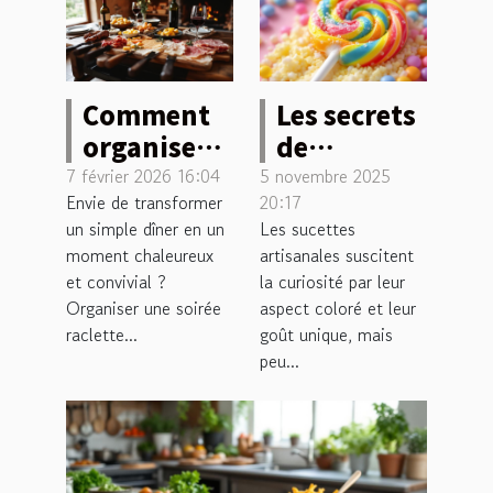
Comment
Les secrets
organiser
de
une soirée
fabrication
7 février 2026 16:04
5 novembre 2025
Envie de transformer
20:17
raclette
des
un simple dîner en un
Les sucettes
inoubliable
sucettes
moment chaleureux
artisanales suscitent
?
artisanales
et convivial ?
la curiosité par leur
révélés
Organiser une soirée
aspect coloré et leur
raclette...
goût unique, mais
peu...