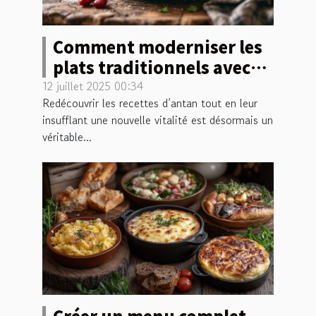
Comment moderniser les
plats traditionnels avec
une touche d'originalité?
12 juillet 2025 00:34
Redécouvrir les recettes d’antan tout en leur
insufflant une nouvelle vitalité est désormais un
véritable...
Créer un menu complet