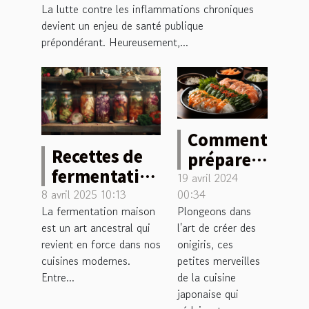
La lutte contre les inflammations chroniques
devient un enjeu de santé publique
prépondérant. Heureusement,...
Comment
Recettes de
préparer
fermentation
des
19 avril 2024
maison pour
8 avril 2025 10:13
00:34
onigiris
La fermentation maison
Plongeons dans
débutants
sains et
est un art ancestral qui
l'art de créer des
conseils et
délicieux
revient en force dans nos
onigiris, ces
bienfaits
pour
cuisines modernes.
petites merveilles
votre
Entre...
de la cuisine
japonaise qui
déjeuner