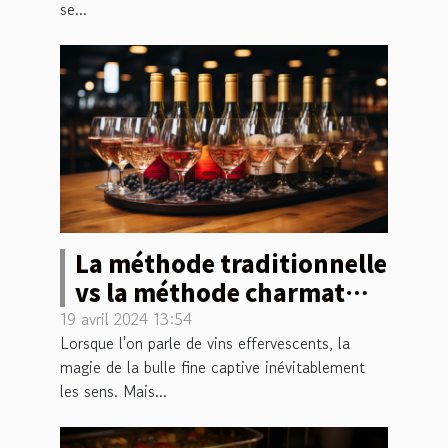
se...
La méthode traditionnelle
vs la méthode charmat
pour les vins effervescents
19 avril 2024 13:54
Lorsque l'on parle de vins effervescents, la
magie de la bulle fine captive inévitablement
les sens. Mais...