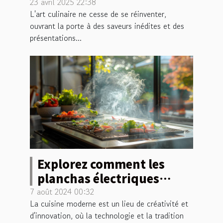
et conseils
23 avril 2025 22:38
L'art culinaire ne cesse de se réinventer,
ouvrant la porte à des saveurs inédites et des
présentations...
Explorez comment les
planchas électriques
transforment la cuisine
7 août 2024 00:32
La cuisine moderne est un lieu de créativité et
moderne
d'innovation, où la technologie et la tradition