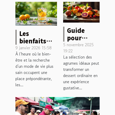
Guide
Les
pour
bienfaits
choisir les
5 novembre 2025
surprenants
9 janvier 2026 15:58
19:22
meilleurs
À l’heure où le bien-
des
La sélection des
agrumes
être et la recherche
spiritueux
agrumes idéaux peut
d’un mode de vie plus
pour vos
sans alcool
transformer un
sain occupent une
desserts
dessert ordinaire en
place prépondérante,
une expérience
les...
gustative...