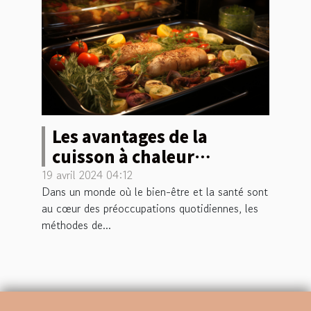
Les avantages de la
cuisson à chaleur
tournante pour une
19 avril 2024 04:12
Dans un monde où le bien-être et la santé sont
alimentation saine
au cœur des préoccupations quotidiennes, les
méthodes de...