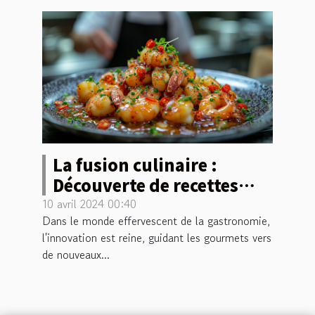
La fusion culinaire :
Découverte de recettes
innovantes mélangeant
10 avril 2024 00:40
Dans le monde effervescent de la gastronomie,
tradition et exotisme chez
l'innovation est reine, guidant les gourmets vers
un traiteur nantais
de nouveaux...