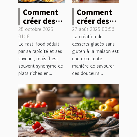
Comment
Comment
créer des
créer des
plats de
desserts
28 octobre 2025
27 août 2025 00:56
01:18
La création de
fast-food
glacés sans
Le fast-food séduit
desserts glacés sans
sains chez
gluten à la
par sa rapidité et ses
gluten à la maison est
soi ?
maison ?
saveurs, mais il est
une excellente
souvent synonyme de
manière de savourer
plats riches en...
des douceurs...