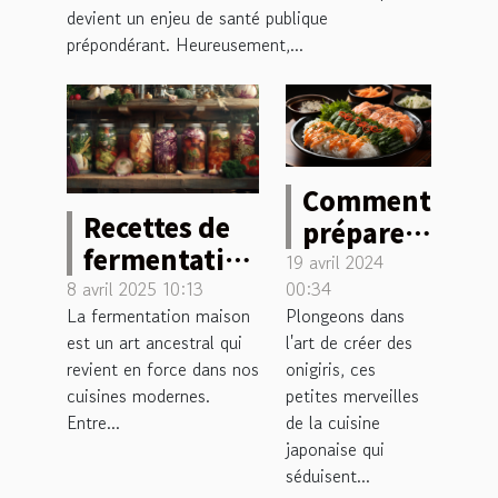
devient un enjeu de santé publique
prépondérant. Heureusement,...
Comment
Recettes de
préparer
fermentation
des
19 avril 2024
maison pour
8 avril 2025 10:13
00:34
onigiris
La fermentation maison
Plongeons dans
débutants
sains et
est un art ancestral qui
l'art de créer des
conseils et
délicieux
revient en force dans nos
onigiris, ces
bienfaits
pour
cuisines modernes.
petites merveilles
votre
Entre...
de la cuisine
japonaise qui
déjeuner
séduisent...