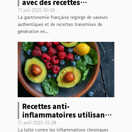
avec des recettes
françaises traditionnelles
11 juin 2025 00:26
La gastronomie française regorge de saveurs
authentiques et de recettes transmises de
génération en...
Recettes anti-
inflammatoires utilisant
des superaliments
11 avril 2025 05:28
La lutte contre les inflammations chroniques