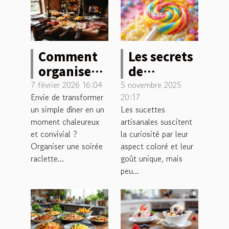
Comment
Les secrets
organiser
de
une soirée
fabrication
7 février 2026 16:04
5 novembre 2025
Envie de transformer
20:17
raclette
des
un simple dîner en un
Les sucettes
inoubliable
sucettes
moment chaleureux
artisanales suscitent
?
artisanales
et convivial ?
la curiosité par leur
révélés
Organiser une soirée
aspect coloré et leur
raclette...
goût unique, mais
peu...