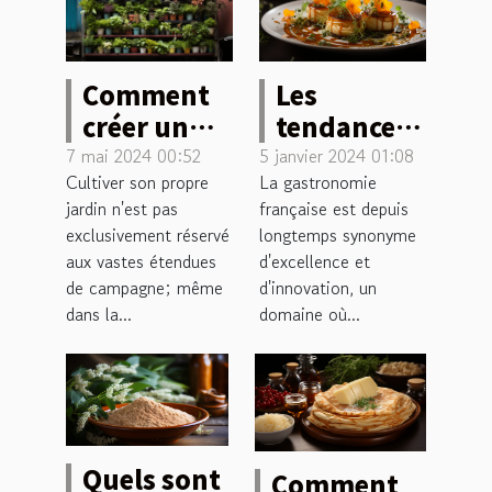
Les
Comment
tendances
créer un
actuelles
potager
5 janvier 2024 01:08
7 mai 2024 00:52
La gastronomie
Cultiver son propre
dans la
urbain
française est depuis
jardin n'est pas
haute
dans un
longtemps synonyme
exclusivement réservé
cuisine
espace
d'excellence et
aux vastes étendues
française
réduit
d'innovation, un
de campagne; même
domaine où...
dans la...
Quels sont
Comment