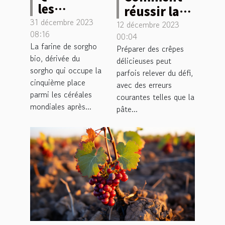
les
réussir la
bienfaits
31 décembre 2023
préparation
12 décembre 2023
08:16
de la farine
00:04
et la
La farine de sorgho
Préparer des crêpes
de sorgho
cuisson des
bio, dérivée du
délicieuses peut
bio pour la
crêpes ?
sorgho qui occupe la
parfois relever du défi,
santé ?
cinquième place
avec des erreurs
parmi les céréales
courantes telles que la
mondiales après...
pâte...