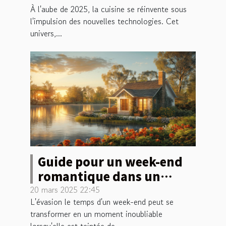
À l'aube de 2025, la cuisine se réinvente sous
appareils de cuisine en
l'impulsion des nouvelles technologies. Cet
2025
univers,...
Guide pour un week-end
romantique dans un
cadre de charme
20 mars 2025 22:45
L'évasion le temps d'un week-end peut se
transformer en un moment inoubliable
lorsqu'elle est teintée de...