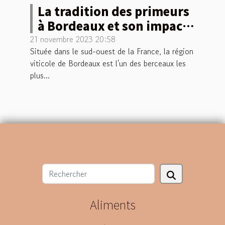
La tradition des primeurs
à Bordeaux et son impact
sur la viniculture
21 novembre 2023 20:58
Située dans le sud-ouest de la France, la région
moderne
viticole de Bordeaux est l'un des berceaux les
plus...
Aliments